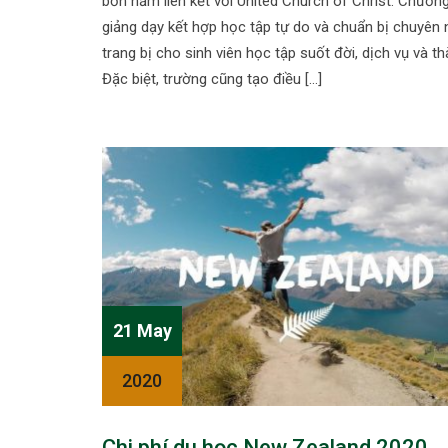
bốn năm liên kết với United Church of Christ. Chương
giảng dạy kết hợp học tập tự do và chuẩn bị chuyên 
trang bị cho sinh viên học tập suốt đời, dịch vụ và th
Đặc biệt, trường cũng tạo điều […]
21 May
2020
Chi phí du học New Zealand 2020