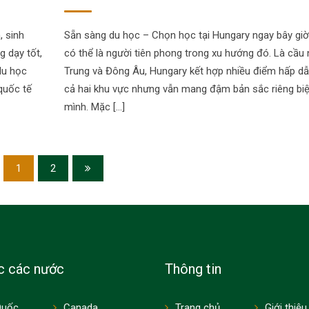
, sinh
Sẵn sàng du học – Chọn học tại Hungary ngay bây giờ
g dạy tốt,
có thể là người tiên phong trong xu hướng đó. Là cầu 
du học
Trung và Đông Âu, Hungary kết hợp nhiều điểm hấp d
 quốc tế
cả hai khu vực nhưng vẫn mang đậm bản sắc riêng biệ
mình. Mặc […]
1
2
c các nước
Thông tin
Quốc
Canada
Trang chủ
Giới thiệu