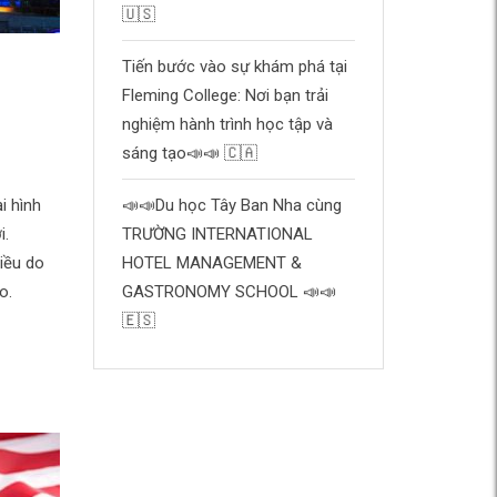
🇺🇸
Tiến bước vào sự khám phá tại
Fleming College: Nơi bạn trải
nghiệm hành trình học tập và
sáng tạo📣📣 🇨🇦
📣📣Du học Tây Ban Nha cùng
i hình
TRƯỜNG INTERNATIONAL
i.
HOTEL MANAGEMENT &
iều do
GASTRONOMY SCHOOL 📣📣
o.
🇪🇸