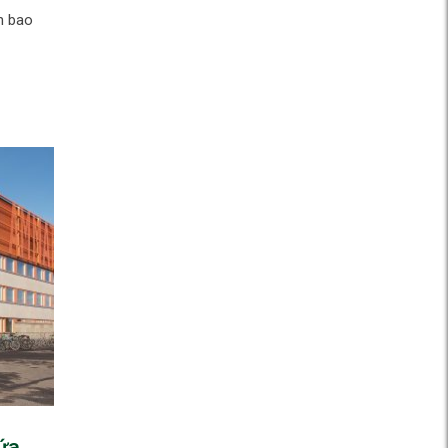
n bao
ứa