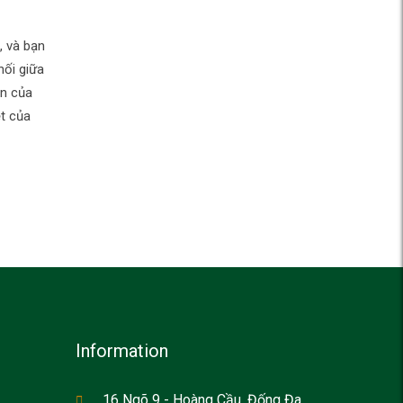
, và bạn
nối giữa
ẫn của
t của
Information
16 Ngõ 9 - Hoàng Cầu, Đống Đa,