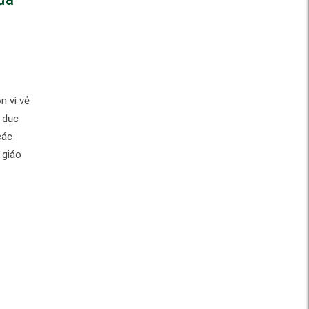
n vì vẻ
 dục
các
 giáo