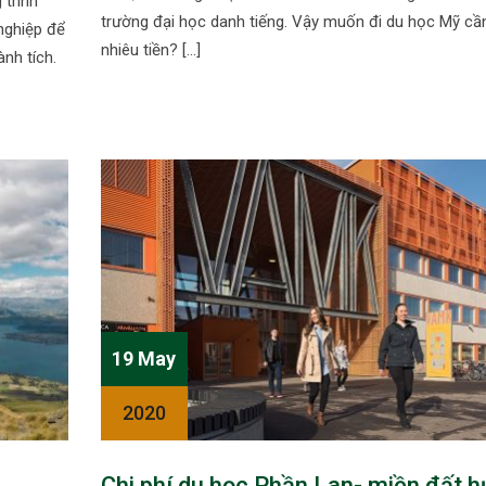
 trình
trường đại học danh tiếng. Vậy muốn đi du học Mỹ cầ
nghiệp để
nhiêu tiền? […]
ành tích.
19 May
2020
Chi phí du học Phần Lan- miền đất h