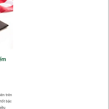
iểm
iên trên
 tốt bậc
hiều