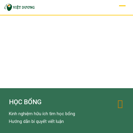
Skip
to
VIỆT DƯƠNG - GIÚP BẠN
content
NÂNG CAO HIỆU QUẢ,
TIẾT KIỆM THỜI GIAN
ĐỌC THÊM
HỌC BỔNG
Kinh nghiệm hữu ích tìm học bổng
Hướng dẫn bí quyết viết luận