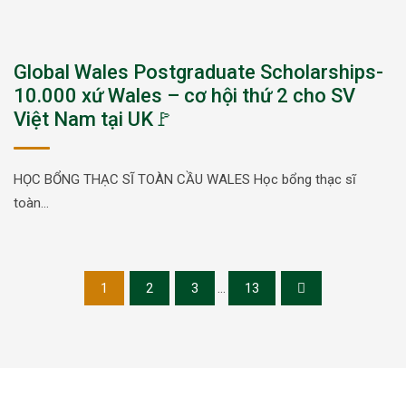
Global Wales Postgraduate Scholarships-
10.000 xứ Wales – cơ hội thứ 2 cho SV
Việt Nam tại UK🚩
HỌC BỔNG THẠC SĨ TOÀN CẦU WALES Học bổng thạc sĩ
toàn…
1
2
3
...
13