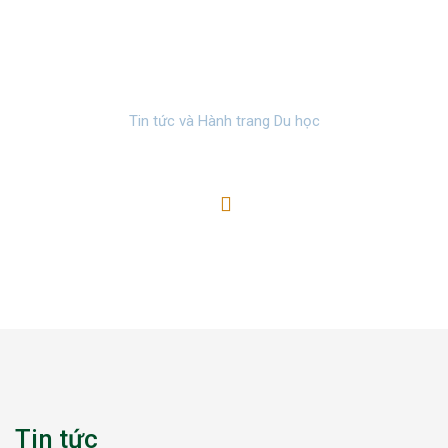
Giới thiệu về Việt Dương IED
Tin tức và Hành trang Du học
Tin tức