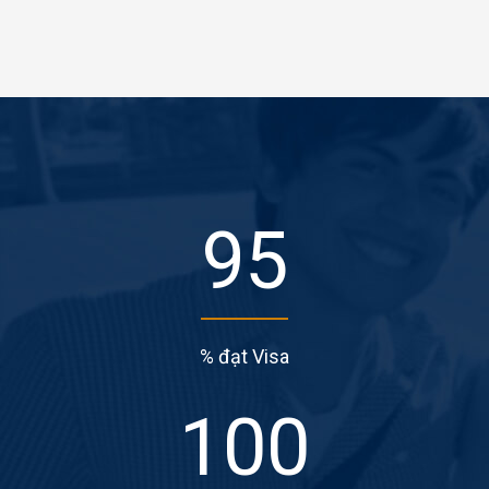
95
% đạt Visa
100