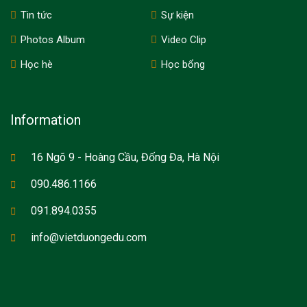
Tin tức
Sự kiện
Photos Album
Video Clip
Học hè
Học bổng
Information
16 Ngõ 9 - Hoàng Cầu, Đống Đa, Hà Nội
090.486.1166
091.894.0355
info@vietduongedu.com