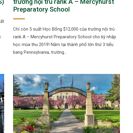
S)
trường nội trú rank A – Mercyhurst
Preparatory School
uất
Chỉ còn 5 suất Học Bổng $12,000 của trường nội trú
c
rank A – Mercyhurst Preparatory School cho kỳ nhập
học mùa thu 2019! Nằm tại thành phố lớn thứ 3 tiểu
bang Pennsylvania, trường…