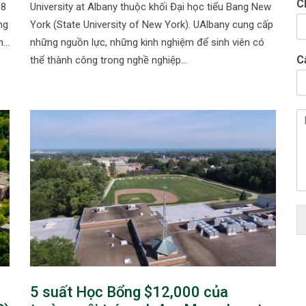
C
88
University at Albany thuộc khối Đại học tiểu Bang New
ng
York (State University of New York). UAlbany cung cấp
ến…
những nguồn lực, những kinh nghiệm để sinh viên có
C
thể thành công trong nghề nghiệp…
5 suất Học Bổng $12,000 của