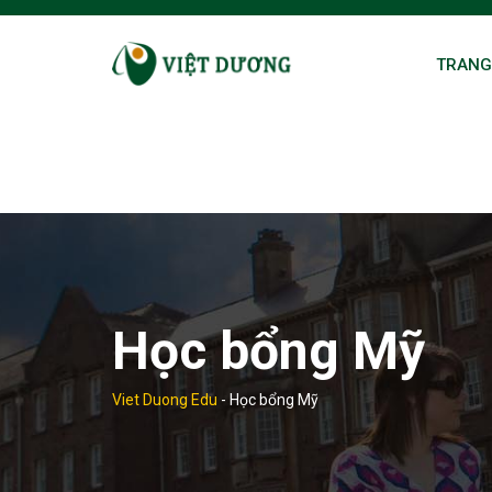
Skip
to
TRANG
content
Học bổng Mỹ
Viet Duong Edu
-
Học bổng Mỹ