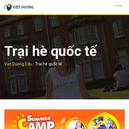
Skip
to
content
Trại hè quốc tế
Viet Duong Edu
-
Trại hè quốc tế