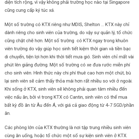
diện tích rộng, vì vậy không phải trường học nào tại Singapore
cũng cung cấp ký túc xá.
Một số trường có KTX riêng như MDIS, Shelton … KTX này chỉ
dành riêng cho sinh viên của trường, do vậy sự quản lý, tổ chức
cũng chặt chẽ hơn. Một số trường có KTX ngay trong khuôn
viên trường do vậy giúp học sinh tiết kiệm thời gian và tiền bạc
di chuyển, tiện lợi hơn khi thời tiết mưa gió. Sinh viên chỉ mất vài
phút lên giảng đường. Một số trường có xe đưa rước miễn phí
cho sinh viên. Hình thức này chi phí thuê cao hơn một chút, bù
lại sinh viên sẽ cảm thấy thỏa mái hơn rất nhiều so với ở ngoài.
Khi sống ở KTX, sinh viên sẽ không phải quan tâm nhiều đến
việc nấu ăn, bởi vì trong KTX có Cantin, sinh viên có thể mua
bất kỳ đồ ăn từ Âu đến Á, với giá cả giao động từ 4-7 SGD/phần
ăn.
Các phòng lớn của KTX thường là nơi tập trung nhiều sinh viên
cùng ăn uống, hoặc tổ chức một số sự kiện sinh viên ở KTX.