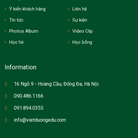
Ý kiến khách hàng
Liên hệ
Tin tức
Sự kiện
Photos Album
Video Clip
Học hè
Học bổng
Information
16 Ngõ 9 - Hoàng Cầu, Đống Đa, Hà Nội
090.486.1166
091.894.0355
info@vietduongedu.com