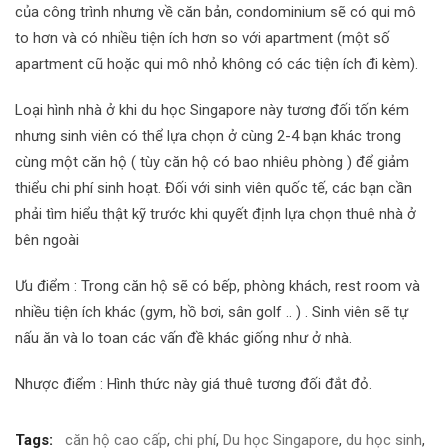
của công trình nhưng về căn bản, condominium sẽ có qui mô
to hơn và có nhiều tiện ích hơn so với apartment (một số
apartment cũ hoặc qui mô nhỏ không có các tiện ích đi kèm).
Loại hình nhà ở khi du học Singapore này tương đối tốn kém
nhưng sinh viên có thể lựa chọn ở cùng 2-4 bạn khác trong
cùng một căn hộ ( tùy căn hộ có bao nhiêu phòng ) để giảm
thiểu chi phí sinh hoạt. Đối với sinh viên quốc tế, các bạn cần
phải tìm hiểu thật kỹ trước khi quyết định lựa chọn thuê nhà ở
bên ngoài
Ưu điểm : Trong căn hộ sẽ có bếp, phòng khách, rest room và
nhiều tiện ích khác (gym, hồ bơi, sân golf .. ) . Sinh viên sẽ tự
nấu ăn và lo toan các vấn đề khác giống như ở nhà.
Nhược điểm : Hình thức này giá thuê tương đối đắt đỏ.
Tags:
căn hộ cao cấp
,
chi phí
,
Du học Singapore
,
du học sinh
,