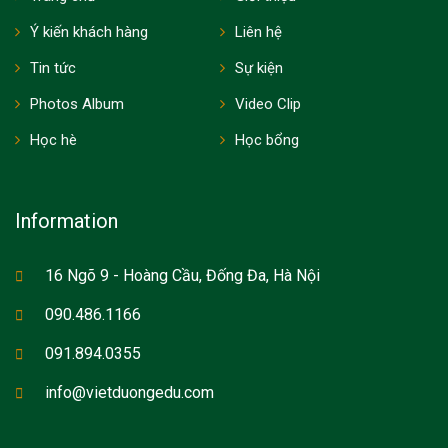
Ý kiến khách hàng
Liên hệ
Tin tức
Sự kiện
Photos Album
Video Clip
Học hè
Học bổng
Information
16 Ngõ 9 - Hoàng Cầu, Đống Đa, Hà Nội
090.486.1166
091.894.0355
info@vietduongedu.com