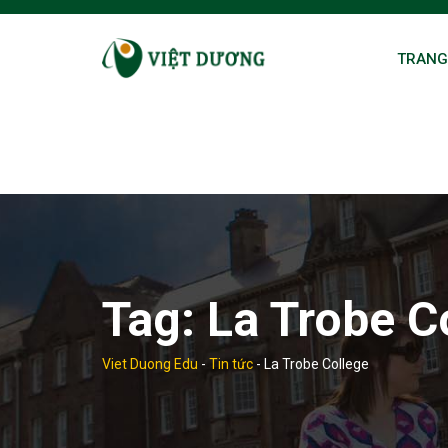
Skip
to
TRANG
content
Tag:
La Trobe C
Viet Duong Edu
-
Tin tức
-
La Trobe College