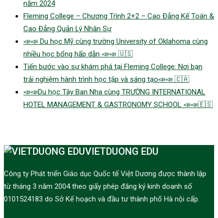
năm 2024
Fleming College – Chương Trình 2+2 – Cao Đẳng Kế Toán &
Cao Đẳng Quản Lý Nhân Sự
📣📣 Du học Mỹ cùng trường University of Oklahoma cùng
nhiều học bổng hấp dẫn 📣📣 🇺🇸
Tiến bước vào sự khám phá tại Fleming College: Nơi bạn
trải nghiệm hành trình học tập và sáng tạo📣📣 🇨🇦
📣📣Du học Tây Ban Nha cùng TRƯỜNG INTERNATIONAL
HOTEL MANAGEMENT & GASTRONOMY SCHOOL 📣📣🇪🇸
VIETDUONG EDU
Công ty Phát triển Giáo dục Quốc tế Việt Dương được thành lập
từ tháng 3 năm 2004 theo giấy phép đăng ký kinh doanh số
0101524183 do Sở Kế hoạch và đầu tư thành phố Hà nội cấp.