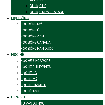
DU HỌC ÚC
DU HỌC NEW ZEALAND
HỌC BỔNG
HỌC BỔNG MỸ
HỌC BỔNG ÚC
HỌC BỔNG ANH
HỌC BỔNG CANADA
HỌC BỔNG HÀN QUỐC
HỌC HÈ
HỌC HÈ SINGAPORE
HỌC HÈ PHILIPPINES
HỌC HÈ ÚC
HỌC HÈ MỸ
HỌC HÈ CANADA
HỌC HÈ ANH
DỊCH VỤ
TƯ VẤN DU HỌC