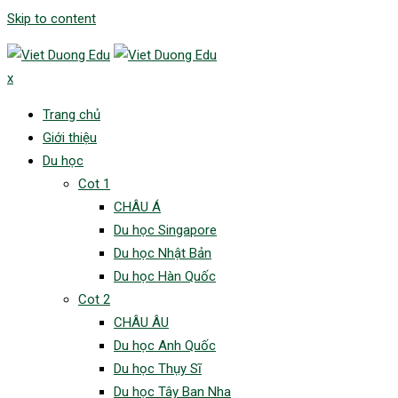
Skip to content
x
Trang chủ
Giới thiệu
Du học
Cot 1
CHÂU Á
Du học Singapore
Du học Nhật Bản
Du học Hàn Quốc
Cot 2
CHÂU ÂU
Du học Anh Quốc
Du học Thụy Sĩ
Du học Tây Ban Nha