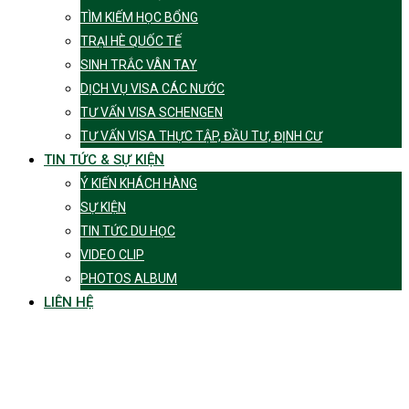
TÌM KIẾM HỌC BỔNG
TRẠI HÈ QUỐC TẾ
SINH TRẮC VÂN TAY
DỊCH VỤ VISA CÁC NƯỚC
TƯ VẤN VISA SCHENGEN
TƯ VẤN VISA THỰC TẬP, ĐẦU TƯ, ĐỊNH CƯ
TIN TỨC & SỰ KIỆN
Ý KIẾN KHÁCH HÀNG
SỰ KIỆN
TIN TỨC DU HỌC
VIDEO CLIP
PHOTOS ALBUM
LIÊN HỆ
Tag:
Thụy sĩ