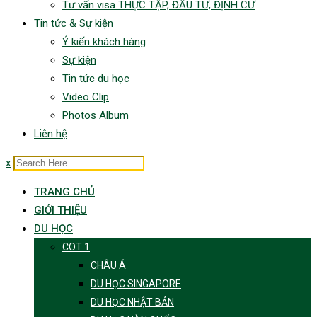
Tư vấn visa THỰC TẬP, ĐẦU TƯ, ĐỊNH CƯ
Tin tức & Sự kiện
Ý kiến khách hàng
Sự kiện
Tin tức du học
Video Clip
Photos Album
Liên hệ
x
TRANG CHỦ
GIỚI THIỆU
DU HỌC
COT 1
CHÂU Á
DU HỌC SINGAPORE
DU HỌC NHẬT BẢN