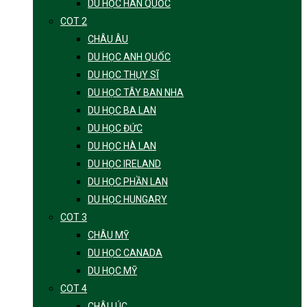
DU HỌC HÀN QUỐC
COT 2
CHÂU ÂU
DU HỌC ANH QUỐC
DU HỌC THỤY SĨ
DU HỌC TÂY BAN NHA
DU HỌC BA LAN
DU HỌC ĐỨC
DU HỌC HÀ LAN
DU HỌC IRELAND
DU HỌC PHẦN LAN
DU HỌC HUNGARY
COT 3
CHÂU MỸ
DU HỌC CANADA
DU HỌC MỸ
COT 4
CHÂU ÚC