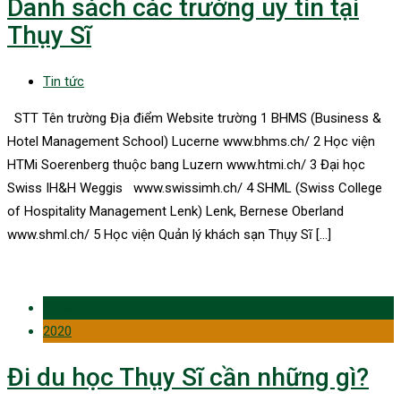
Danh sách các trường uy tín tại
Thụy Sĩ
Tin tức
STT Tên trường Địa điểm Website trường 1 BHMS (Business &
Hotel Management School) Lucerne www.bhms.ch/ 2 Học viện
HTMi Soerenberg thuộc bang Luzern www.htmi.ch/ 3 Đại học
Swiss IH&H Weggis www.swissimh.ch/ 4 SHML (Swiss College
of Hospitality Management Lenk) Lenk, Bernese Oberland
www.shml.ch/ 5 Học viện Quản lý khách sạn Thụy Sĩ […]
21 May
2020
Đi du học Thụy Sĩ cần những gì?