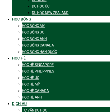
DU HỌC ÚC
DU HỌC NEW ZEALAND
HỌC BỔNG
HỌC BỔNG MỸ
HỌC BỔNG ÚC
HỌC BỔNG ANH
HỌC BỔNG CANADA
HỌC BỔNG HÀN QUỐC
HỌC HÈ
HỌC HÈ SINGAPORE
HỌC HÈ PHILIPPINES
HỌC HÈ ÚC
HỌC HÈ MỸ
HỌC HÈ CANADA
HỌC HÈ ANH
DỊCH VỤ
TƯ VẤN DU HỌC