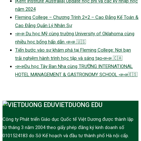
[Kent Institute Australia] Update học phí và các kỳ nhập học
năm 2024
Fleming College – Chương Trình 2+2 – Cao Đẳng Kế Toán &
Cao Đẳng Quản Lý Nhân Sự
📣📣 Du học Mỹ cùng trường University of Oklahoma cùng
nhiều học bổng hấp dẫn 📣📣 🇺🇸
Tiến bước vào sự khám phá tại Fleming College: Nơi bạn
trải nghiệm hành trình học tập và sáng tạo📣📣 🇨🇦
📣📣Du học Tây Ban Nha cùng TRƯỜNG INTERNATIONAL
HOTEL MANAGEMENT & GASTRONOMY SCHOOL 📣📣🇪🇸
VIETDUONG EDU
Công ty Phát triển Giáo dục Quốc tế Việt Dương được thành lập
từ tháng 3 năm 2004 theo giấy phép đăng ký kinh doanh số
0101524183 do Sở Kế hoạch và đầu tư thành phố Hà nội cấp.