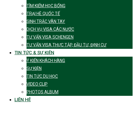
TÌM KIẾM HỌC BỔNG
TRẠI HÈ QUỐC TẾ
SINH TRẮC VÂN TAY
DỊCH VỤ VISA CÁC NƯỚC
TƯ VẤN VISA SCHENGEN
TƯ VẤN VISA THỰC TẬP, ĐẦU TƯ, ĐỊNH CƯ
TIN TỨC & SỰ KIỆN
Ý KIẾN KHÁCH HÀNG
SỰ KIỆN
TIN TỨC DU HỌC
VIDEO CLIP
PHOTOS ALBUM
LIÊN HỆ
Tag:
du học Mỹ