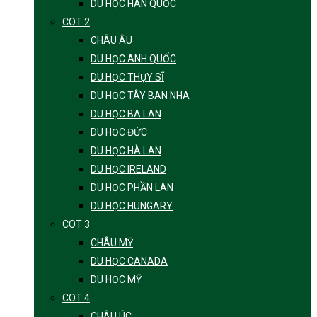
DU HỌC HÀN QUỐC
COT 2
CHÂU ÂU
DU HỌC ANH QUỐC
DU HỌC THỤY SĨ
DU HỌC TÂY BAN NHA
DU HỌC BA LAN
DU HỌC ĐỨC
DU HỌC HÀ LAN
DU HỌC IRELAND
DU HỌC PHẦN LAN
DU HỌC HUNGARY
COT 3
CHÂU MỸ
DU HỌC CANADA
DU HỌC MỸ
COT 4
CHÂU ÚC