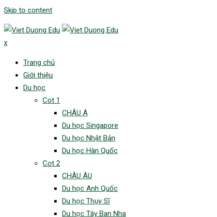
Skip to content
x
Trang chủ
Giới thiệu
Du học
Cot 1
CHÂU Á
Du học Singapore
Du học Nhật Bản
Du học Hàn Quốc
Cot 2
CHÂU ÂU
Du học Anh Quốc
Du học Thụy Sĩ
Du học Tây Ban Nha