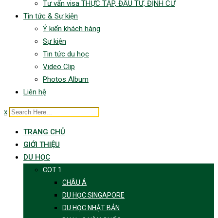
Tư vấn visa THỰC TẬP, ĐẦU TƯ, ĐỊNH CƯ
Tin tức & Sự kiện
Ý kiến khách hàng
Sự kiện
Tin tức du học
Video Clip
Photos Album
Liên hệ
x
TRANG CHỦ
GIỚI THIỆU
DU HỌC
COT 1
CHÂU Á
DU HỌC SINGAPORE
DU HỌC NHẬT BẢN