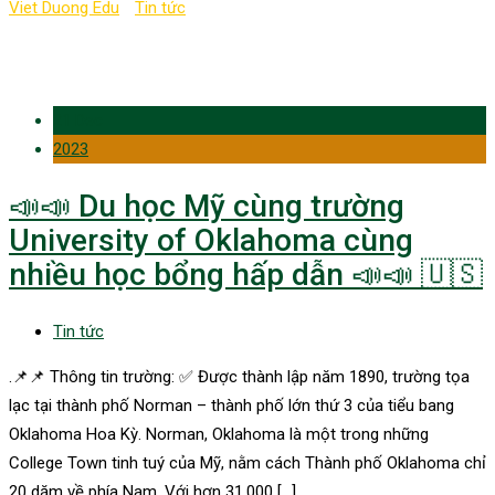
Viet Duong Edu
-
Tin tức
-
du học Mỹ
21 Dec
2023
📣📣 Du học Mỹ cùng trường
University of Oklahoma cùng
nhiều học bổng hấp dẫn 📣📣 🇺🇸
Tin tức
.📌📌 Thông tin trường: ✅ Được thành lập năm 1890, trường tọa
lạc tại thành phố Norman – thành phố lớn thứ 3 của tiểu bang
Oklahoma Hoa Kỳ. Norman, Oklahoma là một trong những
College Town tinh tuý của Mỹ, nằm cách Thành phố Oklahoma chỉ
20 dặm về phía Nam. Với hơn 31,000 […]