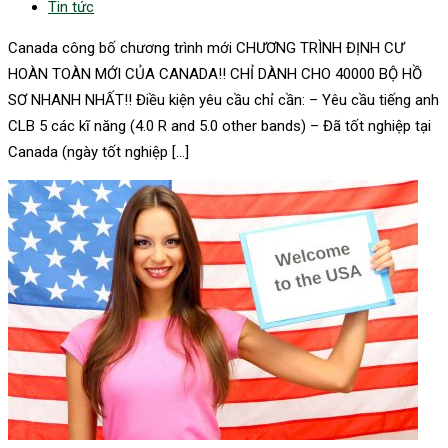
Tin tức
Canada công bố chương trình mới CHƯƠNG TRÌNH ĐỊNH CƯ
HOÀN TOÀN MỚI CỦA CANADA!! CHỈ DÀNH CHO 40000 BỘ HỒ
SƠ NHANH NHẤT!! Điều kiện yêu cầu chỉ cần: – Yêu cầu tiếng anh
CLB 5 các kĩ năng (4.0 R and 5.0 other bands) – Đã tốt nghiệp tại
Canada (ngày tốt nghiệp […]