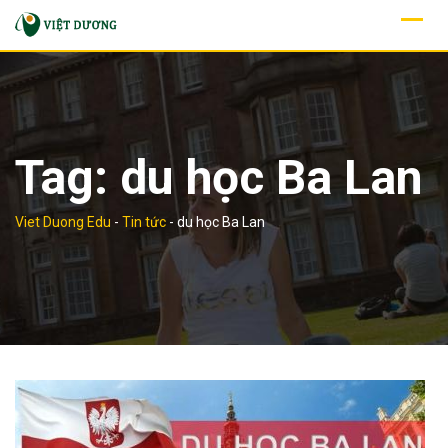
Skip
to
content
Tag:
du học Ba Lan
Viet Duong Edu
-
Tin tức
-
du học Ba Lan