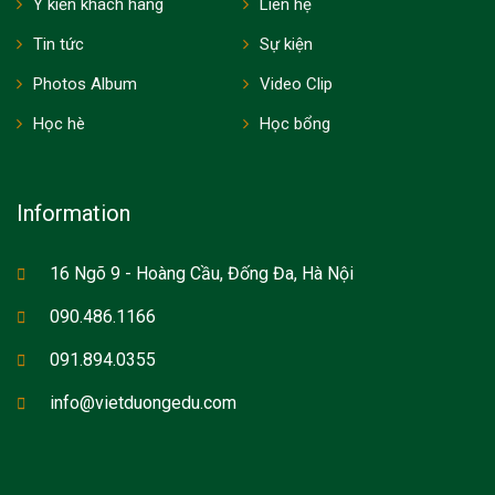
Ý kiến khách hàng
Liên hệ
Tin tức
Sự kiện
Photos Album
Video Clip
Học hè
Học bổng
Information
16 Ngõ 9 - Hoàng Cầu, Đống Đa, Hà Nội
090.486.1166
091.894.0355
info@vietduongedu.com