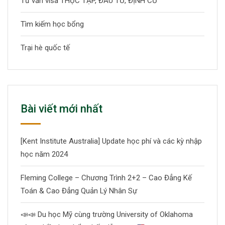
Tư vấn visa THỰC TẬP, ĐẦU TƯ, ĐỊNH CƯ
Tìm kiếm học bổng
Trại hè quốc tế
Bài viết mới nhất
[Kent Institute Australia] Update học phí và các kỳ nhập
học năm 2024
Fleming College – Chương Trình 2+2 – Cao Đẳng Kế
Toán & Cao Đẳng Quản Lý Nhân Sự
📣
📣
Du học Mỹ cùng trường University of Oklahoma