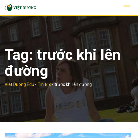
Skip
to
content
Tag:
trước khi lên
đường
Viet Duong Edu
-
Tin tức
-
trước khi lên đường