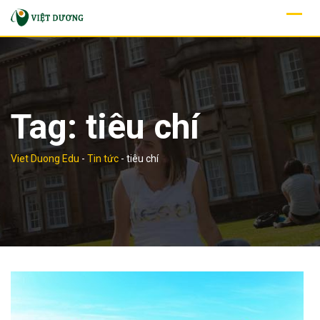
Skip
to
content
Tag:
tiêu chí
Viet Duong Edu
-
Tin tức
-
tiêu chí