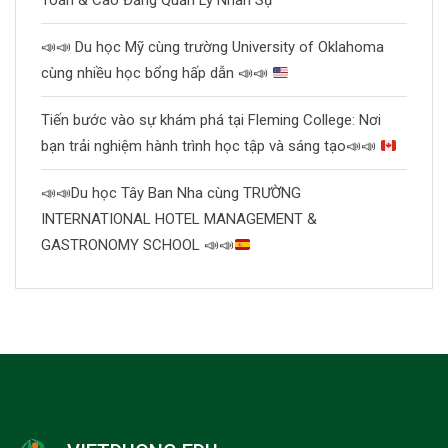
Toán & Cao Đẳng Quản Lý Nhân Sự
📣
📣
Du học Mỹ cùng trường University of Oklahoma
cùng nhiều học bổng hấp dẫn
📣
📣
Tiến bước vào sự khám phá tại Fleming College: Nơi
bạn trải nghiệm hành trình học tập và sáng tạo
📣
📣
📣
📣
Du học Tây Ban Nha cùng TRƯỜNG
INTERNATIONAL HOTEL MANAGEMENT &
GASTRONOMY SCHOOL
📣
📣