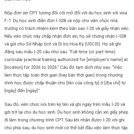
Nộp đơn xin CPT tương đối cởi mở đối với du học sinh với visa
F-1. Du học sinh điền đơn I-538 và nộp cho viên chức nhà
trường có trách nhiệm kèm theo bản sao I-20 và giấy nhận việc.
Nếu viên chức này chấp nhận đơn xin, họ sẽ chứng nhận I-538
và gửi cho Sở Nhập tịch và Di trú Hoa Kỳ (USCIS). Họ sẽ ghi
đằng sau mẫu I-20 câu như sau: “Full-time (or part-time)
curricular practical training authorized for [employer’s name] at
[location] for 2026 to 2026.” Câu đó tạm dịch như sau: “Việc
làm thực tập toàn thời gian (hay bán thời gian) trong chương
trình học được chấp thuận cho [tên của công ty] ở [địa chỉ] từ
[ngày] đến [ngày].”
Sau đó, viên chức nói trên ký tên và ghi ngày trên mẫu I-20 và
gởi trở lại cho du học sinh. Du học sinh không cần xin giấy phép
đi làm trong chương trình CPT. Sau khi nhận được I-20 với ghi
chú phía sau, du học sinh mới có thể bắt đầu việc làm thực tập