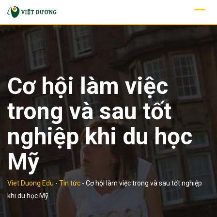
Skip
to
content
Cơ hội làm việc
trong và sau tốt
nghiệp khi du học
Mỹ
Viet Duong Edu
-
Tin tức
-
Cơ hội làm việc trong và sau tốt nghiệp
khi du học Mỹ