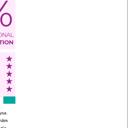
yne.
 năm