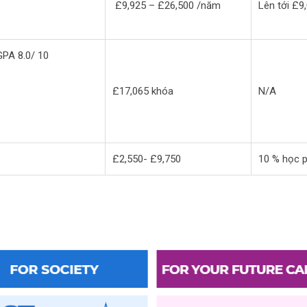
£9,925 – £26,500 /năm
Lên tới £9
GPA 8.0/ 10
£17,065 khóa
N/A
£2,550- £9,750
10 % học p