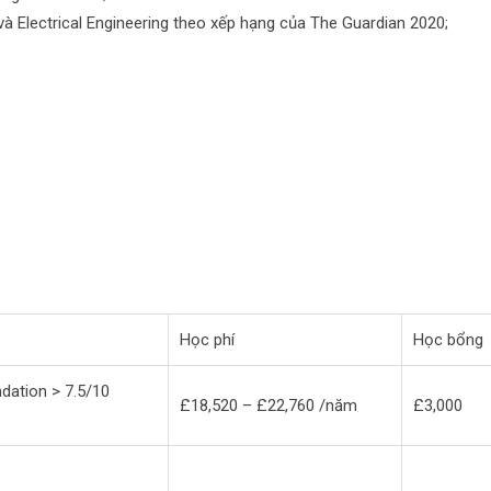
c và Electrical Engineering theo xếp hạng của The Guardian 2020;
Học phí
Học bổng
dation > 7.5/10
£18,520 – £22,760 /năm
£3,000