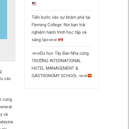
Tiến bước vào sự khám phá tại
Fleming College: Nơi bạn trải
nghiệm hành trình học tập và
sáng tạo
📣
📣
📣
📣
Du học Tây Ban Nha cùng
TRƯỜNG INTERNATIONAL
HOTEL MANAGEMENT &
g
GASTRONOMY SCHOOL
📣
📣
ữu các
e cung
eneral
y và
alaysia.