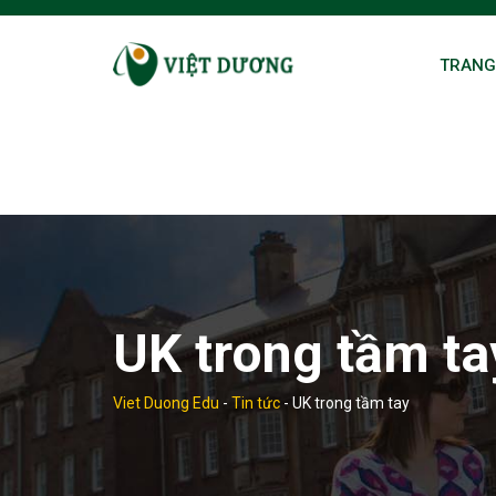
Skip
to
TRANG
content
UK trong tầm ta
Viet Duong Edu
-
Tin tức
-
UK trong tầm tay