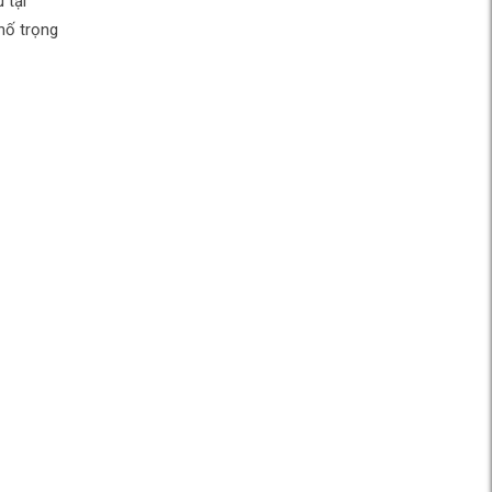
 tại
hố trọng