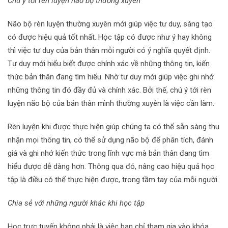
Chú ý tới rèn luyện não bộ thường xuyên
Não bộ rèn luyện thường xuyên mới giúp việc tư duy, sáng tạo
có được hiệu quả tốt nhất. Học tập có được như ý hay không
thì việc tư duy của bản thân mỗi người có ý nghĩa quyết định.
Tư duy mới hiểu biết được chính xác về những thông tin, kiến
thức bản thân đang tìm hiểu. Nhờ tư duy mới giúp việc ghi nhớ
những thông tin đó đầy đủ và chính xác. Bởi thế, chú ý tới rèn
luyện não bộ của bản thân mình thường xuyên là việc cần làm.
Rèn luyện khi được thực hiện giúp chúng ta có thể sẵn sàng thu
nhận mọi thông tin, có thể sử dụng não bộ để phân tích, đánh
giá và ghi nhớ kiến thức trong lĩnh vực mà bản thân đang tìm
hiểu được dễ dàng hơn. Thông qua đó, nâng cao hiệu quả học
tập là điều có thể thực hiện được, trong tầm tay của mỗi người.
Chia sẻ với những người khác khi học tập
Học trực tuyến không phải là việc bạn chỉ tham gia vào khóa