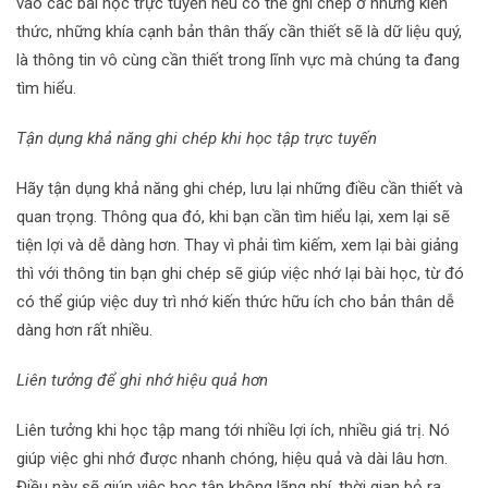
vào các bài học trực tuyến nếu có thể ghi chép ở những kiến
thức, những khía cạnh bản thân thấy cần thiết sẽ là dữ liệu quý,
là thông tin vô cùng cần thiết trong lĩnh vực mà chúng ta đang
tìm hiểu.
Tận dụng khả năng ghi chép khi học tập trực tuyến
Hãy tận dụng khả năng ghi chép, lưu lại những điều cần thiết và
quan trọng. Thông qua đó, khi bạn cần tìm hiểu lại, xem lại sẽ
tiện lợi và dễ dàng hơn. Thay vì phải tìm kiếm, xem lại bài giảng
thì với thông tin bạn ghi chép sẽ giúp việc nhớ lại bài học, từ đó
có thể giúp việc duy trì nhớ kiến thức hữu ích cho bản thân dễ
dàng hơn rất nhiều.
Liên tưởng để ghi nhớ hiệu quả hơn
Liên tưởng khi học tập mang tới nhiều lợi ích, nhiều giá trị. Nó
giúp việc ghi nhớ được nhanh chóng, hiệu quả và dài lâu hơn.
Điều này sẽ giúp việc học tập không lãng phí, thời gian bỏ ra