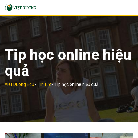
Skip
to
content
Tip học online hiệu
quả
Viet Duong Edu
-
Tin tức
-
Tip học online hiệu quả