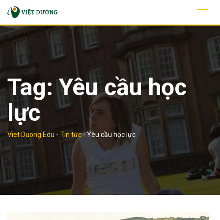
Skip
to
content
Tag:
Yêu cầu học
lực
Viet Duong Edu
-
Tin tức
-
Yêu cầu học lực