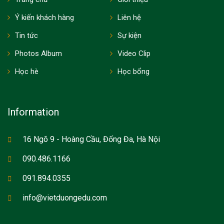
Ý kiến khách hàng
Liên hệ
Tin tức
Sự kiện
Photos Album
Video Clip
Học hè
Học bổng
Information
16 Ngõ 9 - Hoàng Cầu, Đống Đa, Hà Nội
090.486.1166
091.894.0355
info@vietduongedu.com