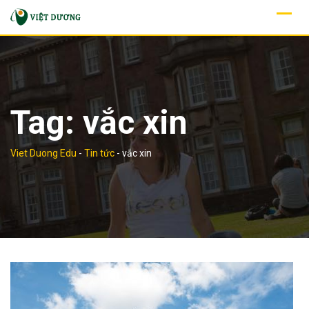
Skip
to
content
Tag:
vắc xin
Viet Duong Edu
-
Tin tức
-
vắc xin