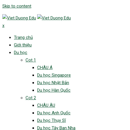
Skip to content
x
Trang chủ
Giới thiệu
Du học
Cot 1
CHÂU Á
Du học Singapore
Du học Nhật Bản
Du học Hàn Quốc
Cot 2
CHÂU ÂU
Du học Anh Quốc
Du học Thụy Sĩ
Du học Tây Ban Nha