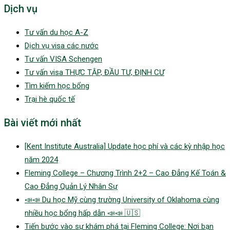
Dịch vụ
Tư vấn du học A-Z
Dịch vụ visa các nước
Tư vấn VISA Schengen
Tư vấn visa THỰC TẬP, ĐẦU TƯ, ĐỊNH CƯ
Tìm kiếm học bổng
Trại hè quốc tế
Bài viết mới nhất
[Kent Institute Australia] Update học phí và các kỳ nhập học
năm 2024
Fleming College – Chương Trình 2+2 – Cao Đẳng Kế Toán &
Cao Đẳng Quản Lý Nhân Sự
📣📣 Du học Mỹ cùng trường University of Oklahoma cùng
nhiều học bổng hấp dẫn 📣📣 🇺🇸
Tiến bước vào sự khám phá tại Fleming College: Nơi bạn