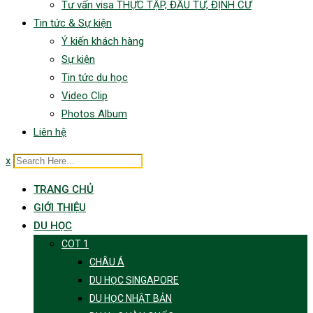
Tư vấn visa THỰC TẬP, ĐẦU TƯ, ĐỊNH CƯ
Tin tức & Sự kiện
Ý kiến khách hàng
Sự kiện
Tin tức du học
Video Clip
Photos Album
Liên hệ
x
TRANG CHỦ
GIỚI THIỆU
DU HỌC
COT 1
CHÂU Á
DU HỌC SINGAPORE
DU HỌC NHẬT BẢN