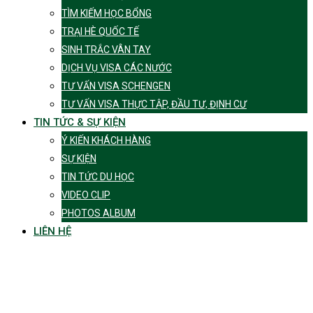
TÌM KIẾM HỌC BỔNG
TRẠI HÈ QUỐC TẾ
SINH TRẮC VÂN TAY
DỊCH VỤ VISA CÁC NƯỚC
TƯ VẤN VISA SCHENGEN
TƯ VẤN VISA THỰC TẬP, ĐẦU TƯ, ĐỊNH CƯ
TIN TỨC & SỰ KIỆN
Ý KIẾN KHÁCH HÀNG
SỰ KIỆN
TIN TỨC DU HỌC
VIDEO CLIP
PHOTOS ALBUM
LIÊN HỆ
Tag:
trường nổi tiếng