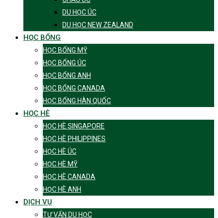
DU HỌC ÚC
DU HỌC NEW ZEALAND
HỌC BỔNG
HỌC BỔNG MỸ
HỌC BỔNG ÚC
HỌC BỔNG ANH
HỌC BỔNG CANADA
HỌC BỔNG HÀN QUỐC
HỌC HÈ
HỌC HÈ SINGAPORE
HỌC HÈ PHILIPPINES
HỌC HÈ ÚC
HỌC HÈ MỸ
HỌC HÈ CANADA
HỌC HÈ ANH
DỊCH VỤ
TƯ VẤN DU HỌC