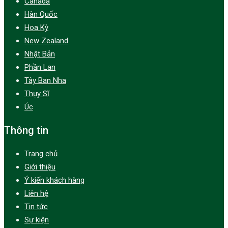
Canada
Hàn Quốc
Hoa Kỳ
New Zealand
Nhật Bản
Phần Lan
Tây Ban Nha
Thụy Sĩ
Úc
Thông tin
Trang chủ
Giới thiệu
Ý kiến khách hàng
Liên hệ
Tin tức
Sự kiện