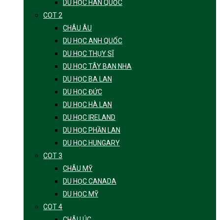
DU HỌC HÀN QUỐC
COT 2
CHÂU ÂU
DU HỌC ANH QUỐC
DU HỌC THỤY SĨ
DU HỌC TÂY BAN NHA
DU HỌC BA LAN
DU HỌC ĐỨC
DU HỌC HÀ LAN
DU HỌC IRELAND
DU HỌC PHẦN LAN
DU HỌC HUNGARY
COT 3
CHÂU MỸ
DU HỌC CANADA
DU HỌC MỸ
COT 4
CHÂU ÚC