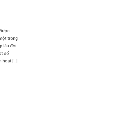
 Được
một trong
p lâu đời
ột số
h hoạt […]