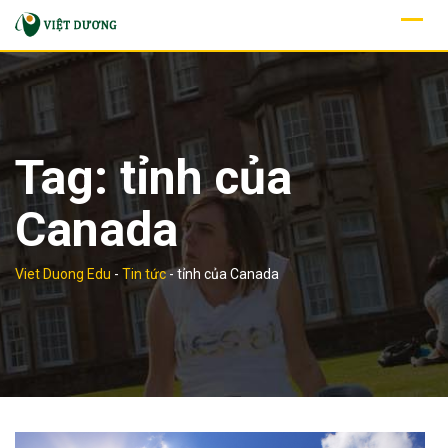
Skip
to
content
Tag:
tỉnh của
Canada
Viet Duong Edu
-
Tin tức
-
tỉnh của Canada