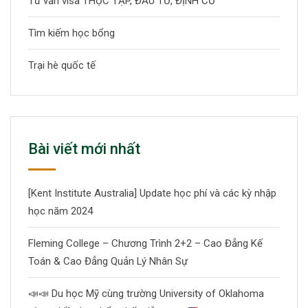
Tư vấn visa THỰC TẬP, ĐẦU TƯ, ĐỊNH CƯ
Tìm kiếm học bổng
Trại hè quốc tế
Bài viết mới nhất
[Kent Institute Australia] Update học phí và các kỳ nhập
học năm 2024
Fleming College – Chương Trình 2+2 – Cao Đẳng Kế
Toán & Cao Đẳng Quản Lý Nhân Sự
📣
📣
Du học Mỹ cùng trường University of Oklahoma