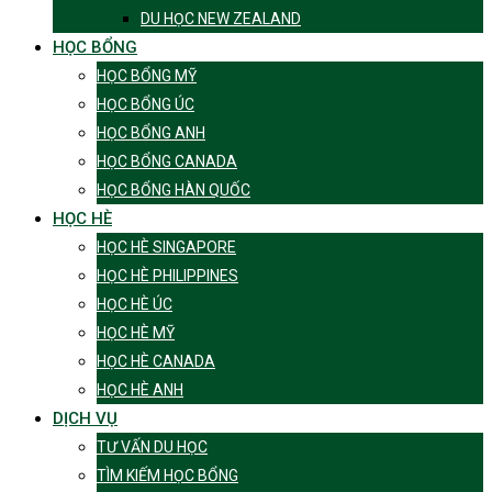
DU HỌC NEW ZEALAND
HỌC BỔNG
HỌC BỔNG MỸ
HỌC BỔNG ÚC
HỌC BỔNG ANH
HỌC BỔNG CANADA
HỌC BỔNG HÀN QUỐC
HỌC HÈ
HỌC HÈ SINGAPORE
HỌC HÈ PHILIPPINES
HỌC HÈ ÚC
HỌC HÈ MỸ
HỌC HÈ CANADA
HỌC HÈ ANH
DỊCH VỤ
TƯ VẤN DU HỌC
TÌM KIẾM HỌC BỔNG