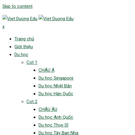
Skip to content
x
Trang chủ
Giới thiệu
Du học
Cot 1
CHÂU Á
Du học Singapore
Du học Nhật Bản
Du học Hàn Quốc
Cot 2
CHÂU ÂU
Du học Anh Quốc
Du học Thụy Sĩ
Du học Tây Ban Nha