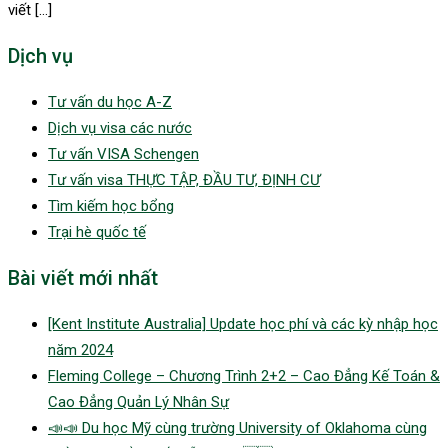
viết […]
Dịch vụ
Tư vấn du học A-Z
Dịch vụ visa các nước
Tư vấn VISA Schengen
Tư vấn visa THỰC TẬP, ĐẦU TƯ, ĐỊNH CƯ
Tìm kiếm học bổng
Trại hè quốc tế
Bài viết mới nhất
[Kent Institute Australia] Update học phí và các kỳ nhập học
năm 2024
Fleming College – Chương Trình 2+2 – Cao Đẳng Kế Toán &
Cao Đẳng Quản Lý Nhân Sự
📣📣 Du học Mỹ cùng trường University of Oklahoma cùng