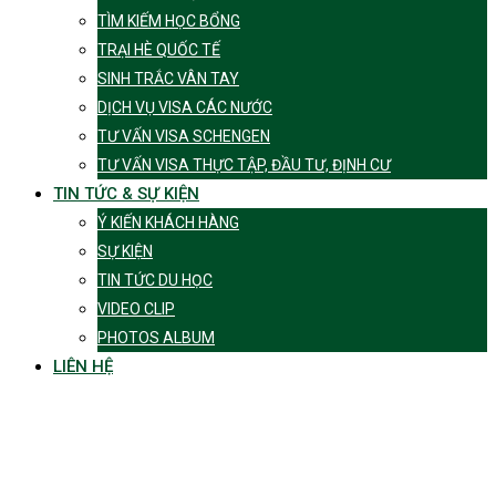
TÌM KIẾM HỌC BỔNG
TRẠI HÈ QUỐC TẾ
SINH TRẮC VÂN TAY
DỊCH VỤ VISA CÁC NƯỚC
TƯ VẤN VISA SCHENGEN
TƯ VẤN VISA THỰC TẬP, ĐẦU TƯ, ĐỊNH CƯ
TIN TỨC & SỰ KIỆN
Ý KIẾN KHÁCH HÀNG
SỰ KIỆN
TIN TỨC DU HỌC
VIDEO CLIP
PHOTOS ALBUM
LIÊN HỆ
Tag:
thành phố
Canberra