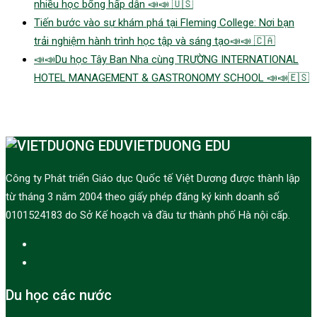
nhiều học bổng hấp dẫn 📣📣 🇺🇸
Tiến bước vào sự khám phá tại Fleming College: Nơi bạn
trải nghiệm hành trình học tập và sáng tạo📣📣 🇨🇦
📣📣Du học Tây Ban Nha cùng TRƯỜNG INTERNATIONAL
HOTEL MANAGEMENT & GASTRONOMY SCHOOL 📣📣🇪🇸
VIETDUONG EDU
Công ty Phát triển Giáo dục Quốc tế Việt Dương được thành lập
từ tháng 3 năm 2004 theo giấy phép đăng ký kinh doanh số
0101524183 do Sở Kế hoạch và đầu tư thành phố Hà nội cấp.
Du học các nước