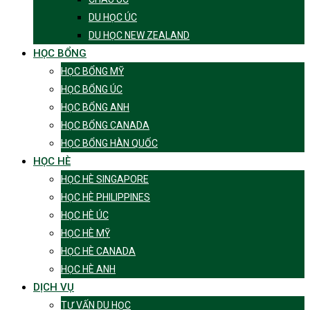
DU HỌC ÚC
DU HỌC NEW ZEALAND
HỌC BỔNG
HỌC BỔNG MỸ
HỌC BỔNG ÚC
HỌC BỔNG ANH
HỌC BỔNG CANADA
HỌC BỔNG HÀN QUỐC
HỌC HÈ
HỌC HÈ SINGAPORE
HỌC HÈ PHILIPPINES
HỌC HÈ ÚC
HỌC HÈ MỸ
HỌC HÈ CANADA
HỌC HÈ ANH
DỊCH VỤ
TƯ VẤN DU HỌC