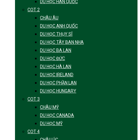
DU HỌC HÀN QUỐC
COT 2
CHÂU ÂU
DU HỌC ANH QUỐC
DU HỌC THỤY SĨ
DU HỌC TÂY BAN NHA
DU HỌC BA LAN
DU HỌC ĐỨC
DU HỌC HÀ LAN
DU HỌC IRELAND
DU HỌC PHẦN LAN
DU HỌC HUNGARY
COT 3
CHÂU MỸ
DU HỌC CANADA
DU HỌC MỸ
COT 4
CHÂU ÚC