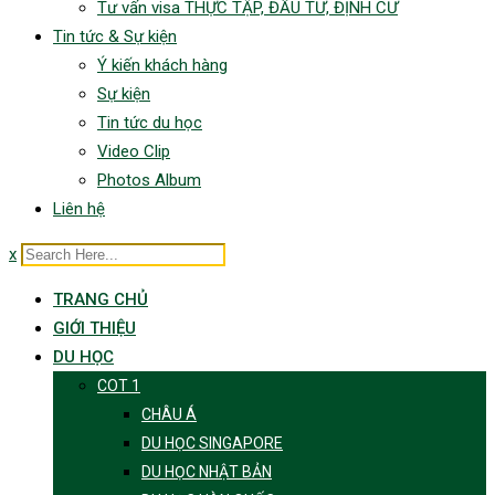
Tư vấn visa THỰC TẬP, ĐẦU TƯ, ĐỊNH CƯ
Tin tức & Sự kiện
Ý kiến khách hàng
Sự kiện
Tin tức du học
Video Clip
Photos Album
Liên hệ
x
TRANG CHỦ
GIỚI THIỆU
DU HỌC
COT 1
CHÂU Á
DU HỌC SINGAPORE
DU HỌC NHẬT BẢN