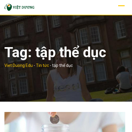
Skip
to
content
Tag:
tập thể dục
Viet Duong Edu
-
Tin tức
-
tập thể dục