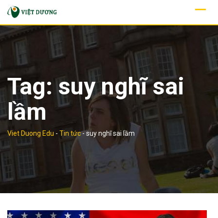
Skip
to
content
Tag:
suy nghĩ sai
lầm
Viet Duong Edu
-
Tin tức
-
suy nghĩ sai lầm