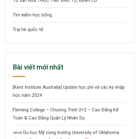
Tư vấn visa THỰC TẬP, ĐẦU TƯ, ĐỊNH CƯ
Tìm kiếm học bổng
Trại hè quốc tế
Bài viết mới nhất
[Kent Institute Australia] Update học phí và các kỳ nhập
học năm 2024
Fleming College – Chương Trình 2+2 – Cao Đẳng Kế
Toán & Cao Đẳng Quản Lý Nhân Sự
📣
📣
Du học Mỹ cùng trường University of Oklahoma