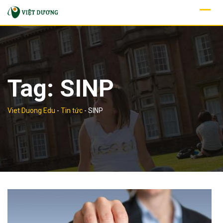
Skip
to
content
Tag:
SINP
Viet Duong Edu
-
Tin tức
-
SINP