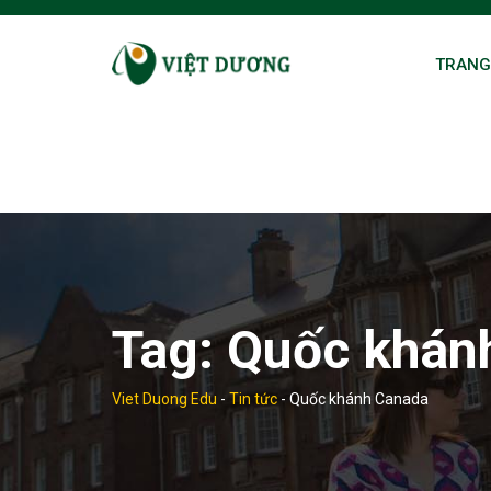
Skip
to
TRANG
content
Tag:
Quốc khán
Viet Duong Edu
-
Tin tức
-
Quốc khánh Canada