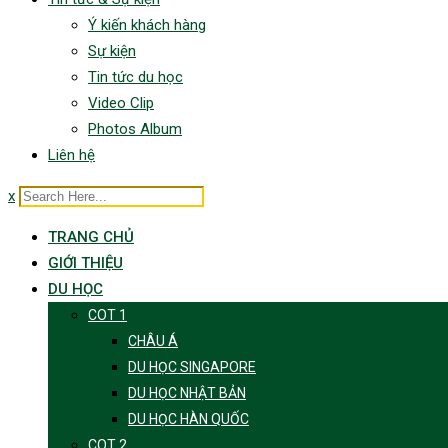
Ý kiến khách hàng
Sự kiện
Tin tức du học
Video Clip
Photos Album
Liên hệ
x
TRANG CHỦ
GIỚI THIỆU
DU HỌC
COT 1
CHÂU Á
DU HỌC SINGAPORE
DU HỌC NHẬT BẢN
DU HỌC HÀN QUỐC
COT 2