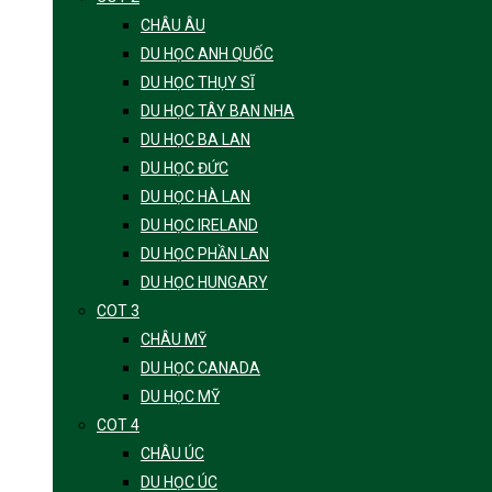
CHÂU ÂU
DU HỌC ANH QUỐC
DU HỌC THỤY SĨ
DU HỌC TÂY BAN NHA
DU HỌC BA LAN
DU HỌC ĐỨC
DU HỌC HÀ LAN
DU HỌC IRELAND
DU HỌC PHẦN LAN
DU HỌC HUNGARY
COT 3
CHÂU MỸ
DU HỌC CANADA
DU HỌC MỸ
COT 4
CHÂU ÚC
DU HỌC ÚC