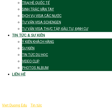
TRẠI HÈ QUỐC TẾ
SINH TRẮC VÂN TAY
DỊCH VỤ VISA CÁC NƯỚC
TƯ VẤN VISA SCHENGEN
TƯ VẤN VISA THỰC TẬP, ĐẦU TƯ, ĐỊNH CƯ
TIN TỨC & SỰ KIỆN
Ý KIẾN KHÁCH HÀNG
SỰ KIỆN
TIN TỨC DU HỌC
VIDEO CLIP
PHOTOS ALBUM
LIÊN HỆ
Tag:
quan niệm
Viet Duong Edu
-
Tin tức
-
quan niệm