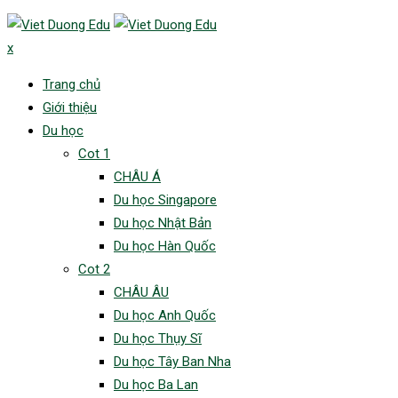
Skip
to
x
content
Trang chủ
Giới thiệu
Du học
Cot 1
CHÂU Á
Du học Singapore
Du học Nhật Bản
Du học Hàn Quốc
Cot 2
CHÂU ÂU
Du học Anh Quốc
Du học Thụy Sĩ
Du học Tây Ban Nha
Du học Ba Lan