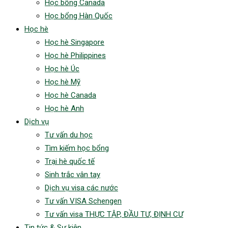
Học bổng Canada
Học bổng Hàn Quốc
Học hè
Học hè Singapore
Học hè Philippines
Học hè Úc
Học hè Mỹ
Học hè Canada
Học hè Anh
Dịch vụ
Tư vấn du học
Tìm kiếm học bổng
Trại hè quốc tế
Sinh trắc vân tay
Dịch vụ visa các nước
Tư vấn VISA Schengen
Tư vấn visa THỰC TẬP, ĐẦU TƯ, ĐỊNH CƯ
Tin tức & Sự kiện