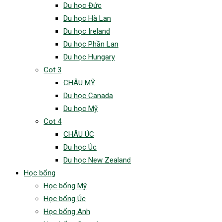
Du học Đức
Du học Hà Lan
Du học Ireland
Du học Phần Lan
Du học Hungary
Cot 3
CHÂU MỸ
Du học Canada
Du học Mỹ
Cot 4
CHÂU ÚC
Du học Úc
Du học New Zealand
Học bổng
Học bổng Mỹ
Học bổng Úc
Học bổng Anh