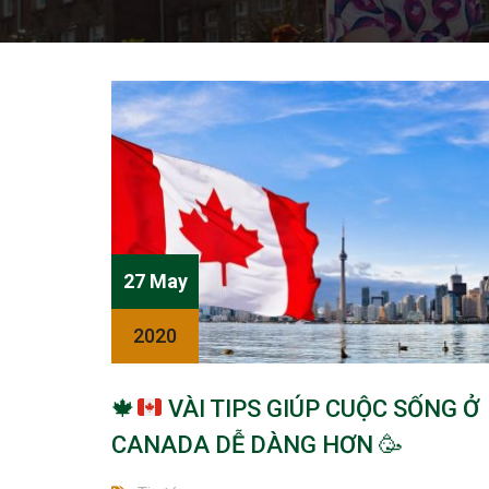
27 May
2020
🍁
VÀI TIPS GIÚP CUỘC SỐNG Ở
CANADA DỄ DÀNG HƠN
🥳