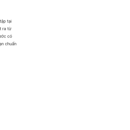
ập tại
 ra từ
rước có
bạn chuẩn