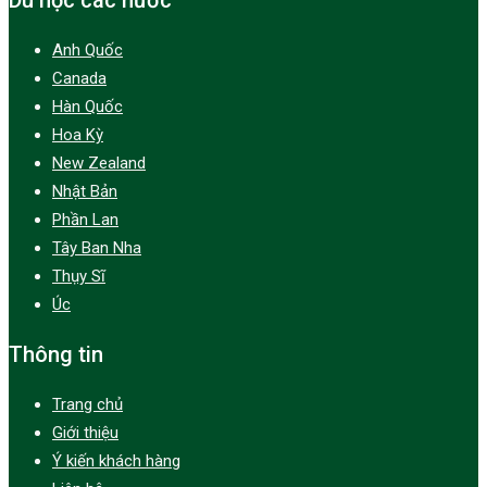
Du học các nước
Anh Quốc
Canada
Hàn Quốc
Hoa Kỳ
New Zealand
Nhật Bản
Phần Lan
Tây Ban Nha
Thụy Sĩ
Úc
Thông tin
Trang chủ
Giới thiệu
Ý kiến khách hàng