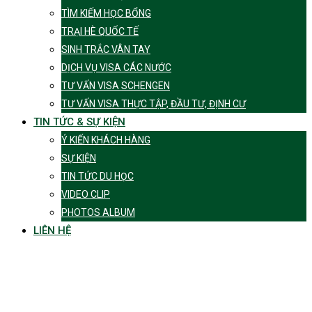
TÌM KIẾM HỌC BỔNG
TRẠI HÈ QUỐC TẾ
SINH TRẮC VÂN TAY
DỊCH VỤ VISA CÁC NƯỚC
TƯ VẤN VISA SCHENGEN
TƯ VẤN VISA THỰC TẬP, ĐẦU TƯ, ĐỊNH CƯ
TIN TỨC & SỰ KIỆN
Ý KIẾN KHÁCH HÀNG
SỰ KIỆN
TIN TỨC DU HỌC
VIDEO CLIP
PHOTOS ALBUM
LIÊN HỆ
Tag:
Postgraduate
University