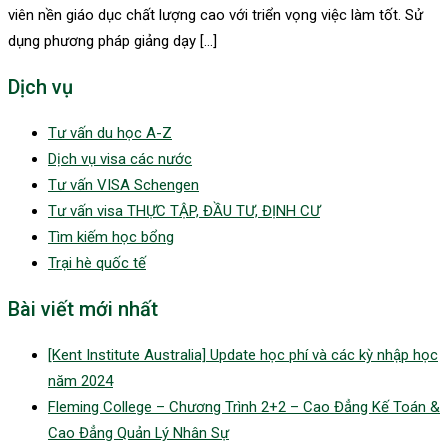
viên nền giáo dục chất lượng cao với triển vọng việc làm tốt. Sử
dụng phương pháp giảng dạy […]
Dịch vụ
Tư vấn du học A-Z
Dịch vụ visa các nước
Tư vấn VISA Schengen
Tư vấn visa THỰC TẬP, ĐẦU TƯ, ĐỊNH CƯ
Tìm kiếm học bổng
Trại hè quốc tế
Bài viết mới nhất
[Kent Institute Australia] Update học phí và các kỳ nhập học
năm 2024
Fleming College – Chương Trình 2+2 – Cao Đẳng Kế Toán &
Cao Đẳng Quản Lý Nhân Sự