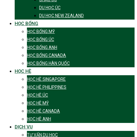
DU HỌC ÚC
DU HỌC NEW ZEALAND
HỌC BỔNG
HỌC BỔNG MỸ
HỌC BỔNG ÚC
HỌC BỔNG ANH
HỌC BỔNG CANADA
HỌC BỔNG HÀN QUỐC
HỌC HÈ
HỌC HÈ SINGAPORE
HỌC HÈ PHILIPPINES
HỌC HÈ ÚC
HỌC HÈ MỸ
HỌC HÈ CANADA
HỌC HÈ ANH
DỊCH VỤ
TƯ VẤN DU HỌC