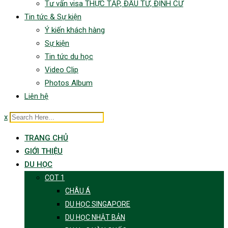
Tư vấn visa THỰC TẬP, ĐẦU TƯ, ĐỊNH CƯ
Tin tức & Sự kiện
Ý kiến khách hàng
Sự kiện
Tin tức du học
Video Clip
Photos Album
Liên hệ
x
TRANG CHỦ
GIỚI THIỆU
DU HỌC
COT 1
CHÂU Á
DU HỌC SINGAPORE
DU HỌC NHẬT BẢN