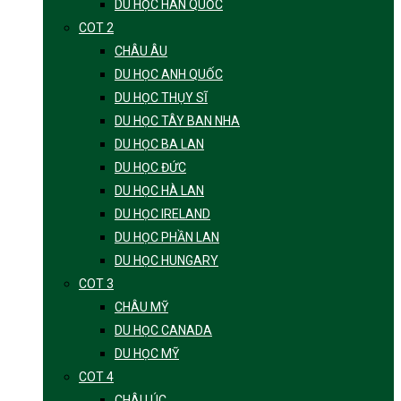
DU HỌC HÀN QUỐC
COT 2
CHÂU ÂU
DU HỌC ANH QUỐC
DU HỌC THỤY SĨ
DU HỌC TÂY BAN NHA
DU HỌC BA LAN
DU HỌC ĐỨC
DU HỌC HÀ LAN
DU HỌC IRELAND
DU HỌC PHẦN LAN
DU HỌC HUNGARY
COT 3
CHÂU MỸ
DU HỌC CANADA
DU HỌC MỸ
COT 4
CHÂU ÚC