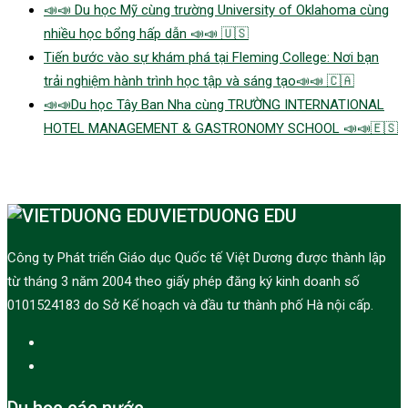
📣📣 Du học Mỹ cùng trường University of Oklahoma cùng
nhiều học bổng hấp dẫn 📣📣 🇺🇸
Tiến bước vào sự khám phá tại Fleming College: Nơi bạn
trải nghiệm hành trình học tập và sáng tạo📣📣 🇨🇦
📣📣Du học Tây Ban Nha cùng TRƯỜNG INTERNATIONAL
HOTEL MANAGEMENT & GASTRONOMY SCHOOL 📣📣🇪🇸
VIETDUONG EDU
Công ty Phát triển Giáo dục Quốc tế Việt Dương được thành lập
từ tháng 3 năm 2004 theo giấy phép đăng ký kinh doanh số
0101524183 do Sở Kế hoạch và đầu tư thành phố Hà nội cấp.