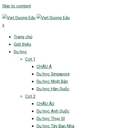
Skip to content
x
Trang chủ
Giới thiệu
Du học
Cot 1
CHÂU Á
Du học Singapore
Du học Nhật Bản
Du học Hàn Quốc
Cot 2
CHÂU ÂU
Du học Anh Quốc
Du học Thụy Sĩ
Du học Tây Ban Nha