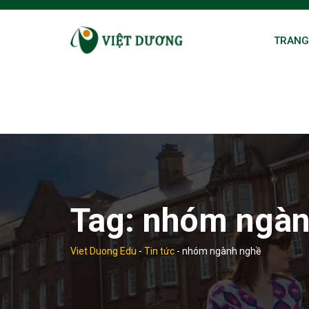
Skip
to
TRANG
content
Tag:
nhóm ngàn
Viet Duong Edu
-
Tin tức
-
nhóm ngành nghề