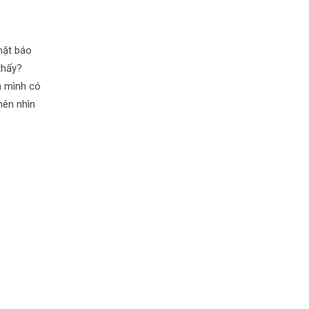
mặt báo
thấy?
m mình có
nên nhìn