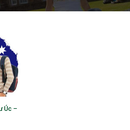
ư Úc –