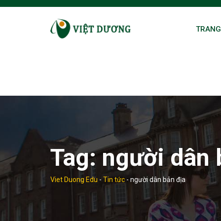
Skip
to
TRANG
content
Tag:
người dân 
Viet Duong Edu
-
Tin tức
-
người dân bản địa