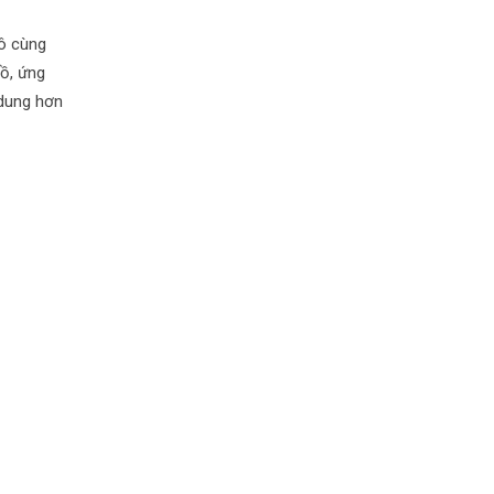
vô cùng
đồ, ứng
 dung hơn