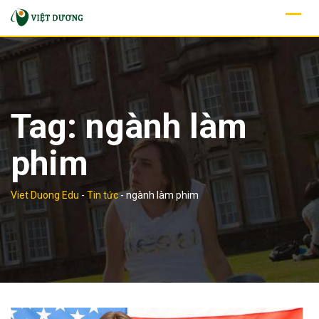
Skip
to
content
Tag:
ngành làm
phim
Viet Duong Edu
-
Tin tức
-
ngành làm phim