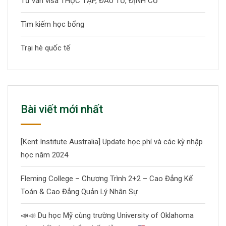
Tư vấn visa THỰC TẬP, ĐẦU TƯ, ĐỊNH CƯ
Tìm kiếm học bổng
Trại hè quốc tế
Bài viết mới nhất
[Kent Institute Australia] Update học phí và các kỳ nhập
học năm 2024
Fleming College – Chương Trình 2+2 – Cao Đẳng Kế
Toán & Cao Đẳng Quản Lý Nhân Sự
📣
📣
Du học Mỹ cùng trường University of Oklahoma