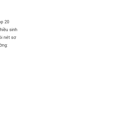
op 20
hiều sinh
ôi nét sơ
ờng: