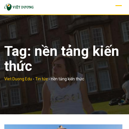
Skip
to
content
Tag:
nền tảng kiến
thức
Viet Duong Edu
-
Tin tức
-
nền tảng kiến thức