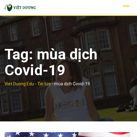
Skip
to
content
Tag:
mùa dịch
Covid-19
Viet Duong Edu
-
Tin tức
-
mùa dịch Covid-19