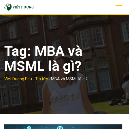
Skip
to
content
Tag:
MBA và
MSML là gì?
Viet Duong Edu
-
Tin tức
-
MBA và MSML là gì?