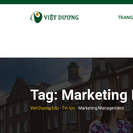
Skip
to
TRANG
content
Tag:
Marketing
Viet Duong Edu
-
Tin tức
-
Marketing Management