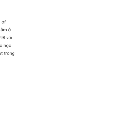
 of
 nằm ở
98 với
eo học
ột trong