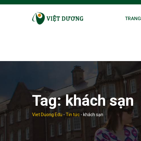
Skip
to
TRANG
content
Tag:
khách sạn
Viet Duong Edu
-
Tin tức
-
khách sạn