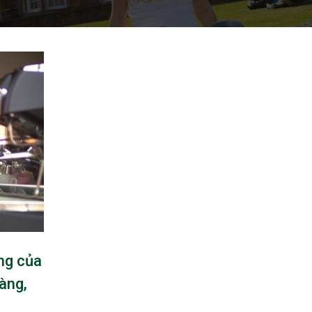
ng của
àng,