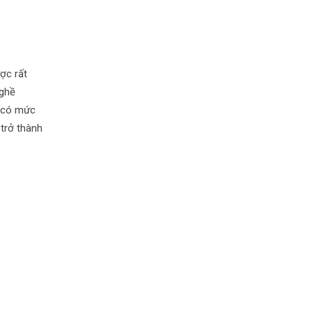
ợc rất
nghề
ề có mức
 trở thành