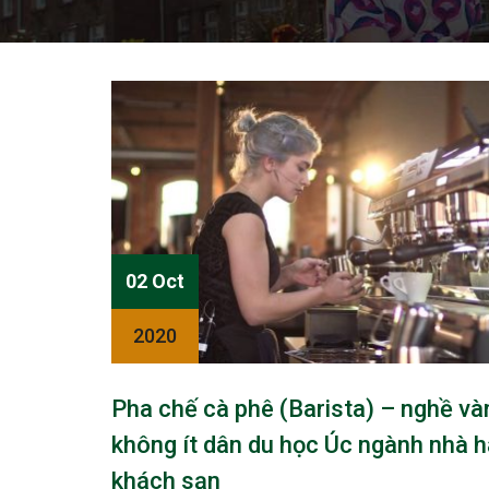
02 Oct
2020
Pha chế cà phê (Barista) – nghề và
không ít dân du học Úc ngành nhà h
khách sạn