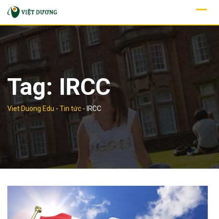
Skip
to
content
Tag:
IRCC
Viet Duong Edu
-
Tin tức
-
IRCC