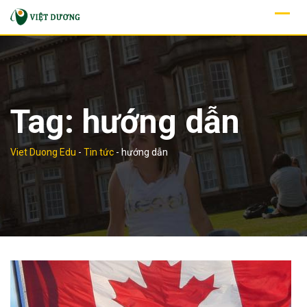
Skip
to
content
Tag:
hướng dẫn
Viet Duong Edu
-
Tin tức
-
hướng dẫn