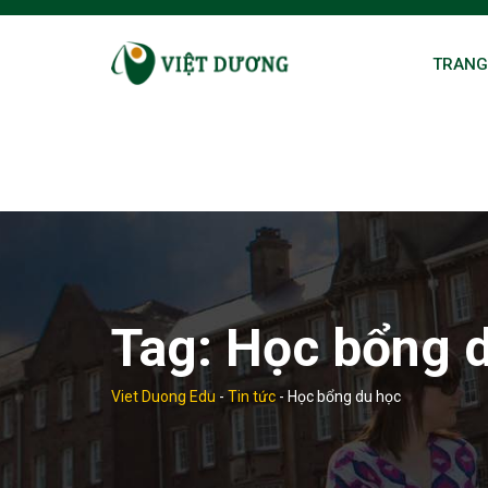
Skip
to
TRANG
content
Tag:
Học bổng 
Viet Duong Edu
-
Tin tức
-
Học bổng du học