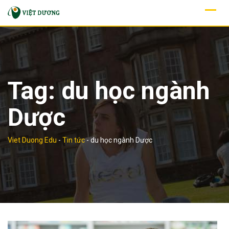
Skip
to
content
Tag:
du học ngành
Dược
Viet Duong Edu
-
Tin tức
-
du học ngành Dược