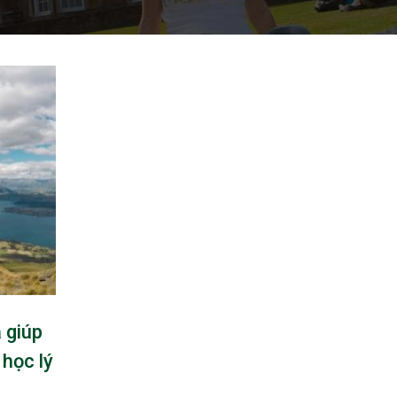
 giúp
 học lý