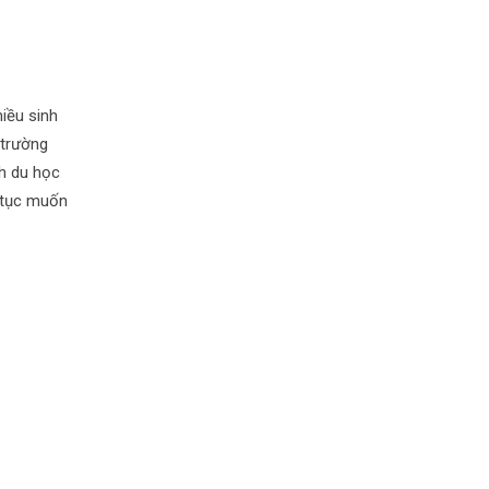
iều sinh
 trường
h du học
p tục muốn