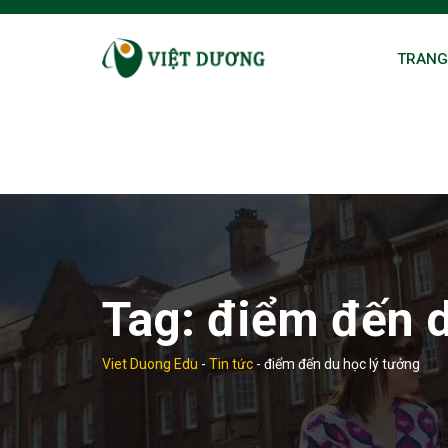
Skip
to
TRANG
content
Tag:
điểm đến d
Viet Duong Edu
-
Tin tức
-
điểm đến du học lý tưởng