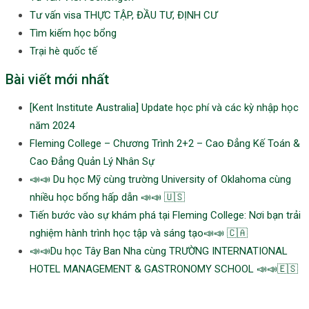
Tư vấn visa THỰC TẬP, ĐẦU TƯ, ĐỊNH CƯ
Tìm kiếm học bổng
Trại hè quốc tế
Bài viết mới nhất
[Kent Institute Australia] Update học phí và các kỳ nhập học
năm 2024
Fleming College – Chương Trình 2+2 – Cao Đẳng Kế Toán &
Cao Đẳng Quản Lý Nhân Sự
📣📣 Du học Mỹ cùng trường University of Oklahoma cùng
nhiều học bổng hấp dẫn 📣📣 🇺🇸
Tiến bước vào sự khám phá tại Fleming College: Nơi bạn trải
nghiệm hành trình học tập và sáng tạo📣📣 🇨🇦
📣📣Du học Tây Ban Nha cùng TRƯỜNG INTERNATIONAL
HOTEL MANAGEMENT & GASTRONOMY SCHOOL 📣📣🇪🇸