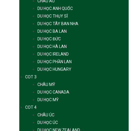
CHÂU ÂU
DU HỌC ANH QUỐC
DU HỌC THỤY SĨ
DU HỌC TÂY BAN NHA
DU HỌC BA LAN
DU HỌC ĐỨC
DU HỌC HÀ LAN
DU HỌC IRELAND
DU HỌC PHẦN LAN
DU HỌC HUNGARY
COT 3
CHÂU MỸ
DU HỌC CANADA
DU HỌC MỸ
COT 4
CHÂU ÚC
DU HỌC ÚC
DU HỌC NEW ZEALAND