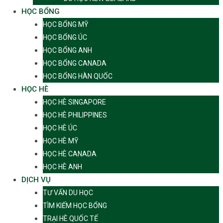
HỌC BỔNG
HỌC BỔNG MỸ
HỌC BỔNG ÚC
HỌC BỔNG ANH
HỌC BỔNG CANADA
HỌC BỔNG HÀN QUỐC
HỌC HÈ
HỌC HÈ SINGAPORE
HỌC HÈ PHILIPPINES
HỌC HÈ ÚC
HỌC HÈ MỸ
HỌC HÈ CANADA
HỌC HÈ ANH
DỊCH VỤ
TƯ VẤN DU HỌC
TÌM KIẾM HỌC BỔNG
TRẠI HÈ QUỐC TẾ