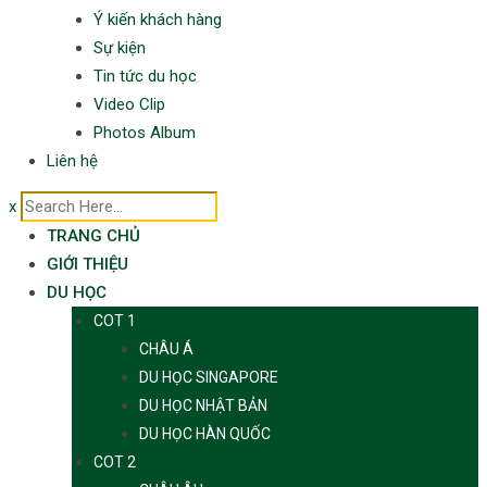
Ý kiến khách hàng
Sự kiện
Tin tức du học
Video Clip
Photos Album
Liên hệ
x
TRANG CHỦ
GIỚI THIỆU
DU HỌC
COT 1
CHÂU Á
DU HỌC SINGAPORE
DU HỌC NHẬT BẢN
DU HỌC HÀN QUỐC
COT 2