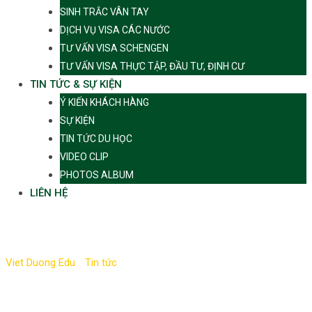
SINH TRẮC VÂN TAY
DỊCH VỤ VISA CÁC NƯỚC
TƯ VẤN VISA SCHENGEN
TƯ VẤN VISA THỰC TẬP, ĐẦU TƯ, ĐỊNH CƯ
TIN TỨC & SỰ KIỆN
Ý KIẾN KHÁCH HÀNG
SỰ KIỆN
TIN TỨC DU HỌC
VIDEO CLIP
PHOTOS ALBUM
LIÊN HỆ
Tag:
Design
Viet Duong Edu
-
Tin tức
-
Design