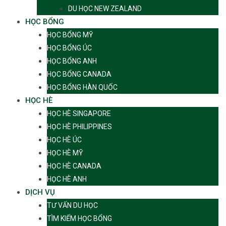
DU HỌC NEW ZEALAND
HỌC BỔNG
HỌC BỔNG MỸ
HỌC BỔNG ÚC
HỌC BỔNG ANH
HỌC BỔNG CANADA
HỌC BỔNG HÀN QUỐC
HỌC HÈ
HỌC HÈ SINGAPORE
HỌC HÈ PHILIPPINES
HỌC HÈ ÚC
HỌC HÈ MỸ
HỌC HÈ CANADA
HỌC HÈ ANH
DỊCH VỤ
TƯ VẤN DU HỌC
TÌM KIẾM HỌC BỔNG