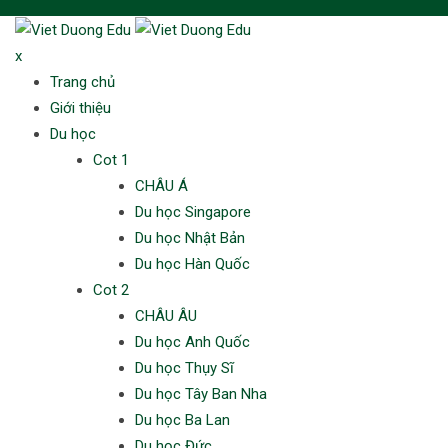
Skip
to
x
content
Trang chủ
Giới thiệu
Du học
Cot 1
CHÂU Á
Du học Singapore
Du học Nhật Bản
Du học Hàn Quốc
Cot 2
CHÂU ÂU
Du học Anh Quốc
Du học Thụy Sĩ
Du học Tây Ban Nha
Du học Ba Lan
Du học Đức