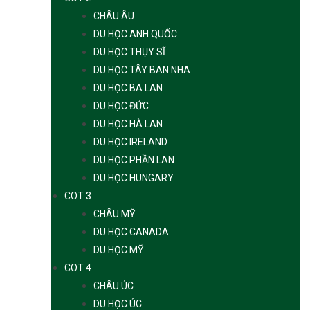
CHÂU ÂU
DU HỌC ANH QUỐC
DU HỌC THỤY SĨ
DU HỌC TÂY BAN NHA
DU HỌC BA LAN
DU HỌC ĐỨC
DU HỌC HÀ LAN
DU HỌC IRELAND
DU HỌC PHẦN LAN
DU HỌC HUNGARY
COT 3
CHÂU MỸ
DU HỌC CANADA
DU HỌC MỸ
COT 4
CHÂU ÚC
DU HỌC ÚC