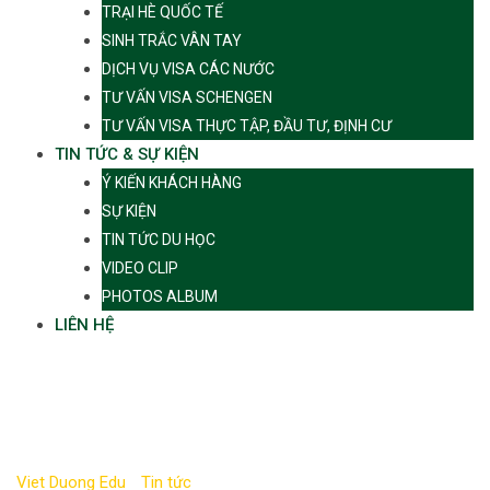
TRẠI HÈ QUỐC TẾ
SINH TRẮC VÂN TAY
DỊCH VỤ VISA CÁC NƯỚC
TƯ VẤN VISA SCHENGEN
TƯ VẤN VISA THỰC TẬP, ĐẦU TƯ, ĐỊNH CƯ
TIN TỨC & SỰ KIỆN
Ý KIẾN KHÁCH HÀNG
SỰ KIỆN
TIN TỨC DU HỌC
VIDEO CLIP
PHOTOS ALBUM
LIÊN HỆ
Tag:
Đại sứ quán
Ireland
Viet Duong Edu
-
Tin tức
-
Đại sứ quán Ireland