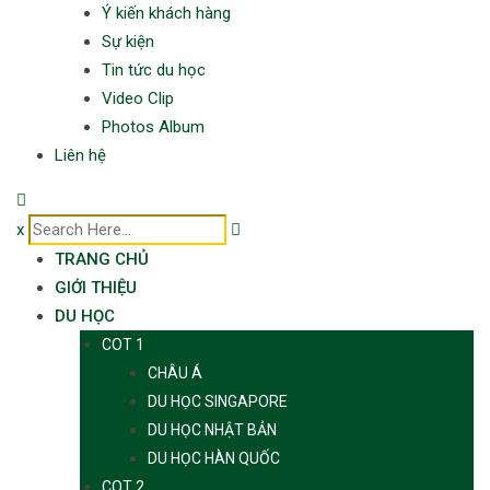
Ý kiến khách hàng
Sự kiện
Tin tức du học
Video Clip
Photos Album
Liên hệ
x
TRANG CHỦ
GIỚI THIỆU
DU HỌC
COT 1
CHÂU Á
DU HỌC SINGAPORE
DU HỌC NHẬT BẢN
DU HỌC HÀN QUỐC
COT 2