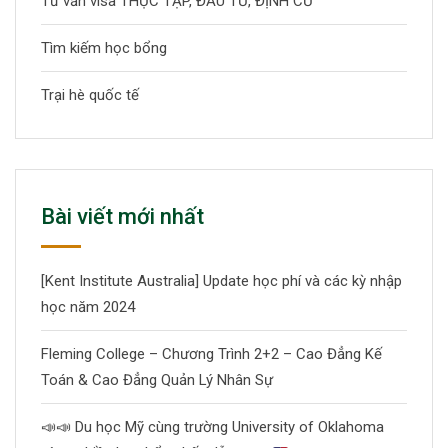
Tư vấn visa THỰC TẬP, ĐẦU TƯ, ĐỊNH CƯ
Tìm kiếm học bổng
Trại hè quốc tế
Bài viết mới nhất
[Kent Institute Australia] Update học phí và các kỳ nhập
học năm 2024
Fleming College – Chương Trình 2+2 – Cao Đẳng Kế
Toán & Cao Đẳng Quản Lý Nhân Sự
📣
📣
Du học Mỹ cùng trường University of Oklahoma