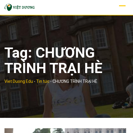
Skip
to
content
Tag:
CHƯƠNG
TRÌNH TRẠI HÈ
Viet Duong Edu
-
Tin tức
-
CHƯƠNG TRÌNH TRẠI HÈ