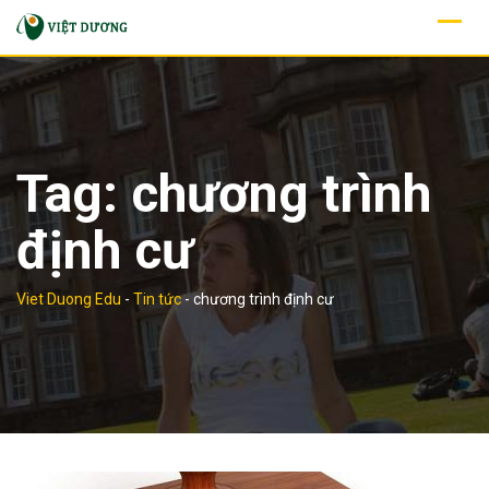
Skip
to
content
Tag:
chương trình
định cư
Viet Duong Edu
-
Tin tức
-
chương trình định cư