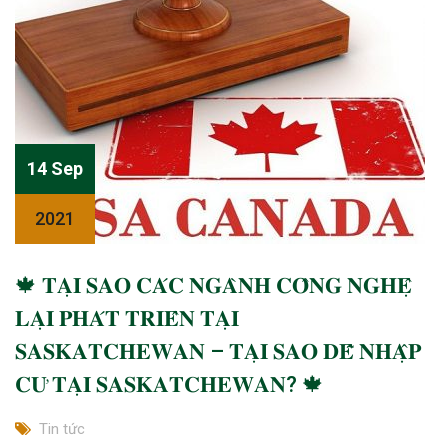
14 Sep
2021
🍁 𝐓𝐀̣𝐈 𝐒𝐀𝐎 𝐂𝐀́𝐂 𝐍𝐆𝐀̀𝐍𝐇 𝐂𝐎̂𝐍𝐆 𝐍𝐆𝐇𝐄̣̂
𝐋𝐀̣𝐈 𝐏𝐇𝐀́𝐓 𝐓𝐑𝐈𝐄̂̉𝐍 𝐓𝐀̣𝐈
𝐒𝐀𝐒𝐊𝐀𝐓𝐂𝐇𝐄𝐖𝐀𝐍 – 𝐓𝐀̣𝐈 𝐒𝐀𝐎 𝐃𝐄̂̃ 𝐍𝐇𝐀̣̂𝐏
𝐂𝐔̛ 𝐓𝐀̣𝐈 𝐒𝐀𝐒𝐊𝐀𝐓𝐂𝐇𝐄𝐖𝐀𝐍? 🍁
Tin tức