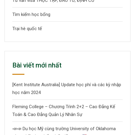
Tư vấn visa THỰC TẬP, ĐẦU TƯ, ĐỊNH CƯ
Tìm kiếm học bổng
Trại hè quốc tế
Bài viết mới nhất
[Kent Institute Australia] Update học phí và các kỳ nhập
học năm 2024
Fleming College – Chương Trình 2+2 – Cao Đẳng Kế
Toán & Cao Đẳng Quản Lý Nhân Sự
📣
📣
Du học Mỹ cùng trường University of Oklahoma