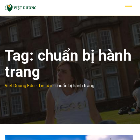
Skip
to
content
Tag:
chuẩn bị hành
trang
Viet Duong Edu
-
Tin tức
-
chuẩn bị hành trang