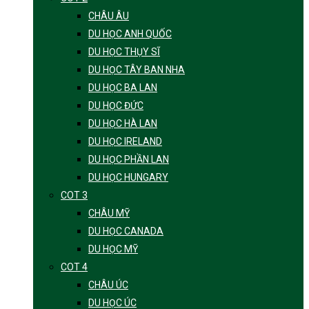
CHÂU ÂU
DU HỌC ANH QUỐC
DU HỌC THỤY SĨ
DU HỌC TÂY BAN NHA
DU HỌC BA LAN
DU HỌC ĐỨC
DU HỌC HÀ LAN
DU HỌC IRELAND
DU HỌC PHẦN LAN
DU HỌC HUNGARY
COT 3
CHÂU MỸ
DU HỌC CANADA
DU HỌC MỸ
COT 4
CHÂU ÚC
DU HỌC ÚC