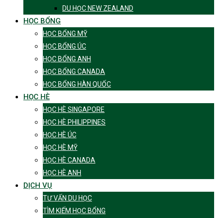
DU HỌC NEW ZEALAND
HỌC BỔNG
HỌC BỔNG MỸ
HỌC BỔNG ÚC
HỌC BỔNG ANH
HỌC BỔNG CANADA
HỌC BỔNG HÀN QUỐC
HỌC HÈ
HỌC HÈ SINGAPORE
HỌC HÈ PHILIPPINES
HỌC HÈ ÚC
HỌC HÈ MỸ
HỌC HÈ CANADA
HỌC HÈ ANH
DỊCH VỤ
TƯ VẤN DU HỌC
TÌM KIẾM HỌC BỔNG