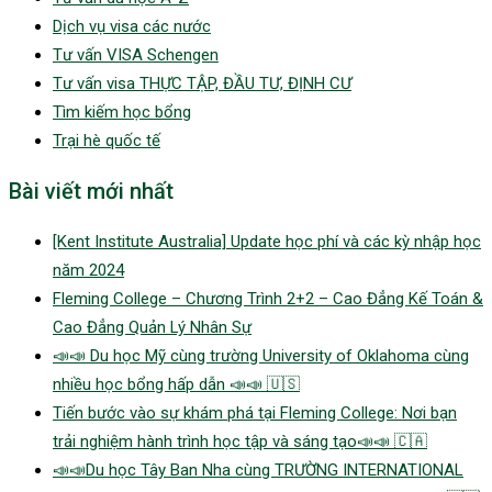
Dịch vụ visa các nước
Tư vấn VISA Schengen
Tư vấn visa THỰC TẬP, ĐẦU TƯ, ĐỊNH CƯ
Tìm kiếm học bổng
Trại hè quốc tế
Bài viết mới nhất
[Kent Institute Australia] Update học phí và các kỳ nhập học
năm 2024
Fleming College – Chương Trình 2+2 – Cao Đẳng Kế Toán &
Cao Đẳng Quản Lý Nhân Sự
📣📣 Du học Mỹ cùng trường University of Oklahoma cùng
nhiều học bổng hấp dẫn 📣📣 🇺🇸
Tiến bước vào sự khám phá tại Fleming College: Nơi bạn
trải nghiệm hành trình học tập và sáng tạo📣📣 🇨🇦
📣📣Du học Tây Ban Nha cùng TRƯỜNG INTERNATIONAL