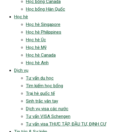
Học bổng Canada
Học bổng Hàn Quốc
Học hè
Học hè Singapore
Học hè Philippines
Học hè Úc
Học hè Mỹ
Học hè Canada
Học hè Anh
Dịch vụ
Tư vấn du học
Tìm kiếm học bổng
Trại hè quốc tế
Sinh trắc vân tay
Dịch vụ visa các nước
Tư vấn VISA Schengen
Tư vấn visa THỰC TẬP, ĐẦU TƯ, ĐỊNH CƯ
Tin tức & Sự kiện