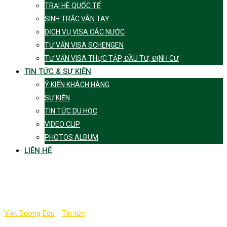
TRẠI HÈ QUỐC TẾ
SINH TRẮC VÂN TAY
DỊCH VỤ VISA CÁC NƯỚC
TƯ VẤN VISA SCHENGEN
TƯ VẤN VISA THỰC TẬP, ĐẦU TƯ, ĐỊNH CƯ
TIN TỨC & SỰ KIỆN
Ý KIẾN KHÁCH HÀNG
SỰ KIỆN
TIN TỨC DU HỌC
VIDEO CLIP
PHOTOS ALBUM
LIÊN HỆ
Tag:
chỗ ở tại Anh
Viet Duong Edu
-
Tin tức
-
chỗ ở tại Anh