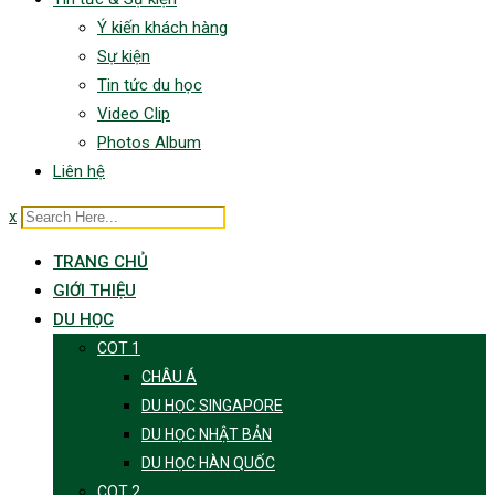
Ý kiến khách hàng
Sự kiện
Tin tức du học
Video Clip
Photos Album
Liên hệ
x
TRANG CHỦ
GIỚI THIỆU
DU HỌC
COT 1
CHÂU Á
DU HỌC SINGAPORE
DU HỌC NHẬT BẢN
DU HỌC HÀN QUỐC
COT 2