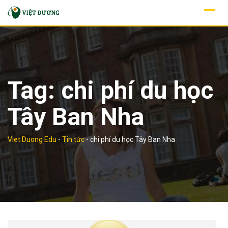
Skip
to
content
Tag:
chi phí du học
Tây Ban Nha
Viet Duong Edu
-
Tin tức
-
chi phí du học Tây Ban Nha